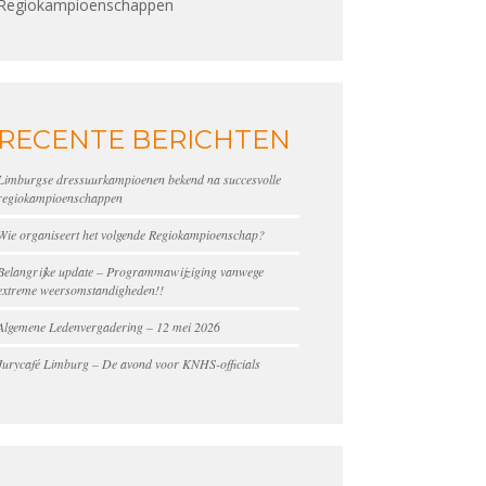
Regiokampioenschappen
RECENTE BERICHTEN
Limburgse dressuurkampioenen bekend na succesvolle
regiokampioenschappen
Wie organiseert het volgende Regiokampioenschap?
Belangrijke update – Programmawijziging vanwege
extreme weersomstandigheden!!
Algemene Ledenvergadering – 12 mei 2026
Jurycafé Limburg – De avond voor KNHS-officials