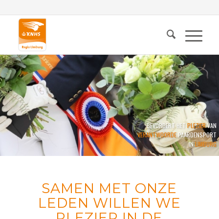
BEVORDERT HET
PLEZIER
VAN
VERANTWOORDE
PAARDENSPORT
IN
LIMBURG
SAMEN MET ONZE
LEDEN WILLEN WE
PLEZIER IN DE