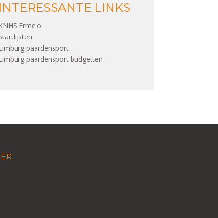
INTERESSANTE LINKS
KNHS Ermelo
Startlijsten
Limburg paardensport
Limburg paardensport budgetten
TER