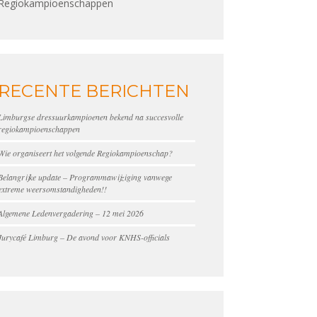
Regiokampioenschappen
RECENTE BERICHTEN
Limburgse dressuurkampioenen bekend na succesvolle
regiokampioenschappen
Wie organiseert het volgende Regiokampioenschap?
Belangrijke update – Programmawijziging vanwege
extreme weersomstandigheden!!
Algemene Ledenvergadering – 12 mei 2026
Jurycafé Limburg – De avond voor KNHS-officials