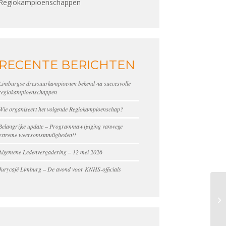
Regiokampioenschappen
RECENTE BERICHTEN
Limburgse dressuurkampioenen bekend na succesvolle
regiokampioenschappen
Wie organiseert het volgende Regiokampioenschap?
Belangrijke update – Programmawijziging vanwege
extreme weersomstandigheden!!
Algemene Ledenvergadering – 12 mei 2026
Jurycafé Limburg – De avond voor KNHS-officials