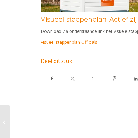
Visueel stappenplan ‘Actief zij
Download via onderstaande link het visuele stappe
Visueel stappenplan Officials
Deel dit stuk
Eventing team Limburg
stelt zich voor; op weg
naar de Nederlandse
kampioens...