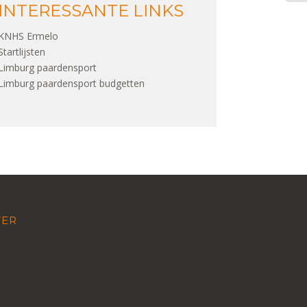
INTERESSANTE LINKS
KNHS Ermelo
Startlijsten
Limburg paardensport
Limburg paardensport budgetten
TER