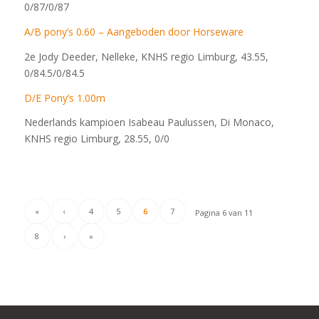
0/87/0/87
A/B pony’s 0.60 – Aangeboden door Horseware
2e
Jody Deeder, Nelleke, KNHS regio Limburg, 43.55,
0/84.5/0/84.5
D/E Pony’s 1.00m
Nederlands kampioen
Isabeau Paulussen, Di Monaco,
KNHS regio Limburg, 28.55, 0/0
«
‹
4
5
6
7
Pagina 6 van 11
8
›
»