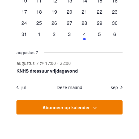
0
0
0
0
0
0
0
10
11
12
13
14
15
16
evenementen
evenementen
evenementen
evenementen
evenementen
evenementen
evenemente
0
0
0
0
0
0
0
17
18
19
20
21
22
23
evenementen
evenementen
evenementen
evenementen
evenementen
evenementen
evenemente
0
0
0
0
0
0
0
24
25
26
27
28
29
30
evenementen
evenementen
evenementen
evenementen
evenementen
evenementen
evenemente
0
0
0
0
1
0
0
31
1
2
3
4
5
6
evenementen
evenementen
evenementen
evenementen
evenement
evenementen
evenement
augustus 7
augustus 7 @ 17:00
-
22:00
KNHS dressuur vrijdagavond
jul
Deze maand
sep
Abonneer op kalender